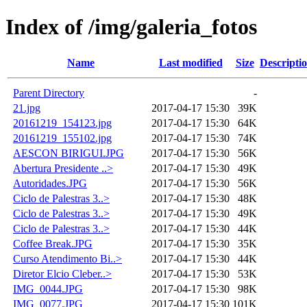
Index of /img/galeria_fotos
Name
Last modified
Size
Descripti
Parent Directory
-
21.jpg
2017-04-17 15:30
39K
20161219_154123.jpg
2017-04-17 15:30
64K
20161219_155102.jpg
2017-04-17 15:30
74K
AESCON BIRIGUI.JPG
2017-04-17 15:30
56K
Abertura Presidente ..>
2017-04-17 15:30
49K
Autoridades.JPG
2017-04-17 15:30
56K
Ciclo de Palestras 3..>
2017-04-17 15:30
48K
Ciclo de Palestras 3..>
2017-04-17 15:30
49K
Ciclo de Palestras 3..>
2017-04-17 15:30
44K
Coffee Break.JPG
2017-04-17 15:30
35K
Curso Atendimento Bi..>
2017-04-17 15:30
44K
Diretor Elcio Cleber..>
2017-04-17 15:30
53K
IMG_0044.JPG
2017-04-17 15:30
98K
IMG_0077.JPG
2017-04-17 15:30
101K